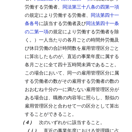
労働する労働者、
同法第三十八条の四第一項
の規定により労働する労働者、
同法第四十一
条各号
に該当する労働者及び
同法第四十一条
の二第一項
の規定により労働する労働者を除
く。）一人当たりの各月ごとの時間外労働及
び休日労働の合計時間数を雇用管理区分ごと
に算出したものが、直近の事業年度に属する
各月ごとに全て四十五時間未満であること。
この場合において、同一の雇用管理区分に属
する労働者の数がその雇用する労働者の数の
おおむね十分の一に満たない雇用管理区分が
ある場合は、職務の内容等に照らし、類似の
雇用管理区分と合わせて一の区分として算出
することができること。
（４）
次のいずれかに該当すること。
（ｉ）
直近の事業年度における管理職に占