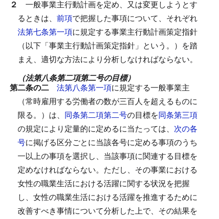
２
一般事業主行動計画を定め、又は変更しようとす
るときは、
前項
で把握した事項について、それぞれ
法第七条第一項
に規定する事業主行動計画策定指針
（以下「事業主行動計画策定指針」という。）を踏
まえ、適切な方法により分析しなければならない。
（法第八条第二項第二号の目標）
第二条の二
法第八条第一項
に規定する一般事業主
（常時雇用する労働者の数が三百人を超えるものに
限る。）は、
同条第二項第二号
の目標を
同条第三項
の規定により定量的に定めるに当たっては、
次の各
号
に掲げる区分ごとに当該各号に定める事項のうち
一以上の事項を選択し、当該事項に関連する目標を
定めなければならない。
ただし、その事業における
女性の職業生活における活躍に関する状況を把握
し、女性の職業生活における活躍を推進するために
改善すべき事情について分析した上で、その結果を