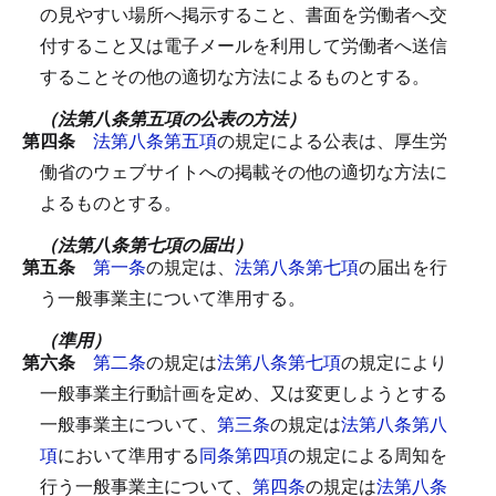
の見やすい場所へ掲示すること、書面を労働者へ交
付すること又は電子メールを利用して労働者へ送信
することその他の適切な方法によるものとする。
（法第八条第五項の公表の方法）
第四条
法第八条第五項
の規定による公表は、厚生労
働省のウェブサイトへの掲載その他の適切な方法に
よるものとする。
（法第八条第七項の届出）
第五条
第一条
の規定は、
法第八条第七項
の届出を行
う一般事業主について準用する。
（準用）
第六条
第二条
の規定は
法第八条第七項
の規定により
一般事業主行動計画を定め、又は変更しようとする
一般事業主について、
第三条
の規定は
法第八条第八
項
において準用する
同条第四項
の規定による周知を
行う一般事業主について、
第四条
の規定は
法第八条