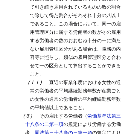
て引き続き雇用されているものの数の割合
で除して得た割合がそれぞれ十分の八以上
であること。
この場合において、同一の雇
用管理区分に属する労働者の数がその雇用
する労働者の数のおおむね十分の一に満た
ない雇用管理区分がある場合は、職務の内
容等に照らし、類似の雇用管理区分と合わ
せて一の区分として算出することができる
こと。
（ｉｉ）
直近の事業年度における女性の通
常の労働者の平均継続勤務年数が産業ごと
の女性の通常の労働者の平均継続勤務年数
の平均値以上であること。
（３）
その雇用する労働者（
労働基準法第三
十八条の二第一項
の規定により労働する労働
者、
同法第三十八条の三第一項
の規定により