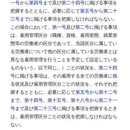
一号から第四号まで
及び
第二十四号
に掲げる事項を
把握するとともに、必要に応じて
第五号から第二十
三号まで
に掲げる事項を把握しなければならない。
この場合において、
第一号
及び
第二号
に掲げる事項
は、雇用管理区分（職種、資格、雇用形態、就業形
態等の労働者の区分であって、当該区分に属してい
る労働者について他の区分に属している労働者とは
異なる雇用管理を行うことを予定して設定している
ものをいう。以下同じ。）ごとの状況を、
第二十四
号
に掲げる事項は、その雇用する全ての労働者に係
る状況及び雇用管理区分ごとの状況を、それぞれ把
握するとともに、必要に応じて
第五号から第十二号
まで
、
第十四号
、
第十五号
、
第十八号から第二十一
号まで
及び
第二十三号
に掲げる事項を把握するとき
は、雇用管理区分ごとの状況を把握しなければなら
ない。