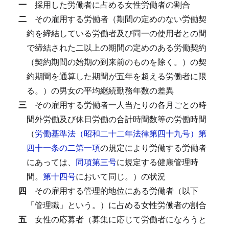
一
採用した労働者に占める女性労働者の割合
二
その雇用する労働者（期間の定めのない労働契
約を締結している労働者及び同一の使用者との間
で締結された二以上の期間の定めのある労働契約
（契約期間の始期の到来前のものを除く。）の契
約期間を通算した期間が五年を超える労働者に限
る。）の男女の平均継続勤務年数の差異
三
その雇用する労働者一人当たりの各月ごとの時
間外労働及び休日労働の合計時間数等の労働時間
（
労働基準法（昭和二十二年法律第四十九号）第
四十一条の二第一項
の規定により労働する労働者
にあっては、
同項第三号
に規定する健康管理時
間。
第十四号
において同じ。）の状況
四
その雇用する管理的地位にある労働者（以下
「管理職」という。）に占める女性労働者の割合
五
女性の応募者（募集に応じて労働者になろうと