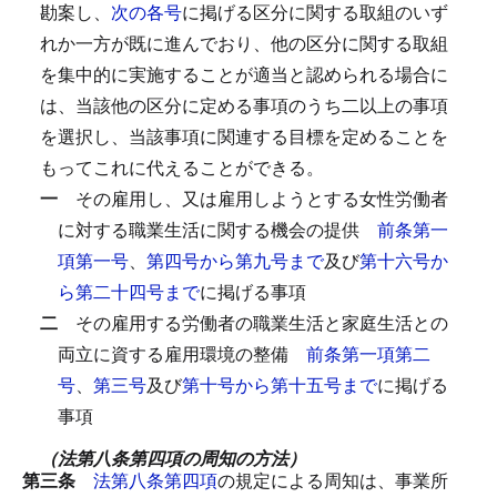
勘案し、
次の各号
に掲げる区分に関する取組のいず
れか一方が既に進んでおり、他の区分に関する取組
を集中的に実施することが適当と認められる場合に
は、当該他の区分に定める事項のうち二以上の事項
を選択し、当該事項に関連する目標を定めることを
もってこれに代えることができる。
一
その雇用し、又は雇用しようとする女性労働者
に対する職業生活に関する機会の提供
前条第一
項第一号
、
第四号から第九号まで
及び
第十六号か
ら第二十四号まで
に掲げる事項
二
その雇用する労働者の職業生活と家庭生活との
両立に資する雇用環境の整備
前条第一項第二
号
、
第三号
及び
第十号から第十五号まで
に掲げる
事項
（法第八条第四項の周知の方法）
第三条
法第八条第四項
の規定による周知は、事業所