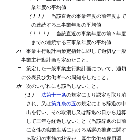
業年度の平均値
（ｉｉ）
当該直近の事業年度の前年度まで
の連続する三事業年度の平均値
（ｉｉｉ）
当該直近の事業年度の前々年度
までの連続する三事業年度の平均値
ハ
事業主行動計画策定指針に即して適切な一般
事業主行動計画を定めたこと。
ニ
策定した一般事業主行動計画について、適切
に公表及び労働者への周知をしたこと。
ホ
次のいずれにも該当しないこと。
（１）
法第十一条
の規定により認定を取り消
され、又は
第九条の五
の規定による辞退の申
出を行い、その取消し又は辞退の日から起算
して三年を経過しないこと（当該辞退の日前
に女性の職業生活における活躍の推進に関す
る取組の実施の状況が、厚生労働省雇用環