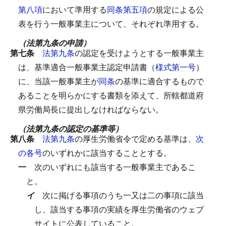
第八項
において準用する
同条第五項
の規定による公
表を行う一般事業主について、それぞれ準用する。
（法第九条の申請）
第七条
法第九条
の認定を受けようとする一般事業主
は、基準適合一般事業主認定申請書（
様式第一号
）
に、当該一般事業主が
同条
の基準に適合するもので
あることを明らかにする書類を添えて、所轄都道府
県労働局長に提出しなければならない。
（法第九条の認定の基準等）
第八条
法第九条
の厚生労働省令で定める基準は、
次
の各号
のいずれかに該当することとする。
一
次のいずれにも該当する一般事業主であるこ
と。
イ
次に掲げる事項のうち一又は二の事項に該当
し、該当する事項の実績を厚生労働省のウェブ
サイトに公表していること。