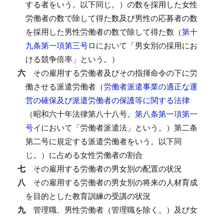
する者をいう。以下同じ。）の数を採用した女性
労働者の数で除して得た数及び男性の応募者の数
を採用した男性労働者の数で除して得た数（
第十
九条第一項第三号
ロにおいて「男女別の採用にお
ける競争倍率」という。）
六
その雇用する労働者及びその指揮命令の下に労
働させる派遣労働者（
労働者派遣事業の適正な運
営の確保及び派遣労働者の保護等に関する法律
（昭和六十年法律第八十八号。
第八条第一項第一
号
イにおいて「労働者派遣法」という。）第二条
第二号に規定する派遣労働者をいう。以下同
じ。）に占める女性労働者の割合
七
その雇用する労働者の男女別の配置の状況
八
その雇用する労働者の男女別の将来の人材育成
を目的とした教育訓練の受講の状況
九
管理職、男性労働者（管理職を除く。）及び女