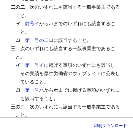
二の二
次のいずれにも該当する一般事業主である
こと。
イ
前号
イからハまでのいずれにも該当するこ
と。
ロ
第一号の二
ロに該当すること。
三
次のいずれにも該当する一般事業主であるこ
と。
イ
第一号
イに掲げる事項のいずれにも該当し、
その実績を厚生労働省のウェブサイトに公表し
ていること。
ロ
第一号
ハからホまでに掲げる事項のいずれに
も該当すること。
三の二
次のいずれにも該当する一般事業主である
こと。
イ
前号
イ及びロのいずれにも該当すること。
印刷
ダウンロード
ロ
第一号の二
ロに該当すること。