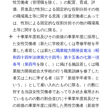
性労働者（管理職を除く。）の配置、育成、評
価、昇進及び性別による固定的な役割分担その他
の職場風土等に関する意識（派遣労働者にあって
は、性別による固定的な役割分担その他の職場風
土等に関するものに限る。）
十
十事業年度前及びその前後の事業年度に採用し
た女性労働者（新たに学校若しくは専修学校を卒
業した者若しくは新たに
職業能力開発促進法（昭
和四十四年法律第六十四号）第十五条の七第一項
各号
（
第四号
を除く。）に掲げる施設若しくは職
業能力開発総合大学校の行う職業訓練を修了した
者又はこれに準ずる者（以下「新規学卒者等」と
いう。）として雇い入れたものに限る。）の数に
対する当該女性労働者であって引き続き雇用され
ているものの数の割合並びに十事業年度前及びそ
の前後の事業年度に採用した男性労働者（新規学