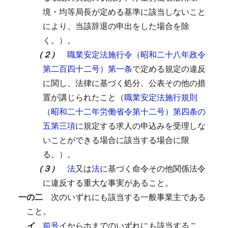
境・均等局長が定める基準に該当しないこと
により、当該辞退の申出をした場合を除
く。）。
（２）
職業安定法施行令（昭和二十八年政令
第二百四十二号）第一条
で定める規定の違反
に関し、法律に基づく処分、公表その他の措
置が講じられたこと（
職業安定法施行規則
（昭和二十二年労働省令第十二号）第四条の
五第三項
に規定する求人の申込みを受理しな
いことができる場合に該当する場合に限
る。）。
（３）
法
又は
法
に基づく命令その他関係法令
に違反する重大な事実があること。
一の二
次のいずれにも該当する一般事業主である
こと。
イ
前号
イからホまでのいずれにも該当するこ