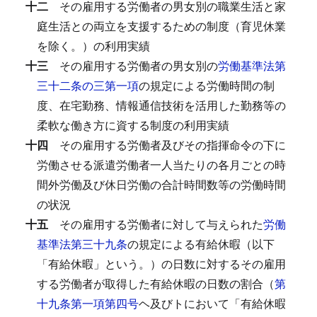
十二
その雇用する労働者の男女別の職業生活と家
庭生活との両立を支援するための制度（育児休業
を除く。）の利用実績
十三
その雇用する労働者の男女別の
労働基準法第
三十二条の三第一項
の規定による労働時間の制
度、在宅勤務、情報通信技術を活用した勤務等の
柔軟な働き方に資する制度の利用実績
十四
その雇用する労働者及びその指揮命令の下に
労働させる派遣労働者一人当たりの各月ごとの時
間外労働及び休日労働の合計時間数等の労働時間
の状況
十五
その雇用する労働者に対して与えられた
労働
基準法第三十九条
の規定による有給休暇（以下
「有給休暇」という。）の日数に対するその雇用
する労働者が取得した有給休暇の日数の割合（
第
十九条第一項第四号
ヘ及びトにおいて「有給休暇