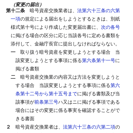
（変更の届出）
第十二条
暗号資産交換業者は、
法第六十三条の六第
一項
の規定による届出をしようとするときは、別紙
様式第十号により作成した変更届出書に、
次の各号
に掲げる場合の区分に応じ当該各号に定める書類を
添付して、金融庁長官に提出しなければならない。
一
取り扱う暗号資産を変更しようとする場合
当
該変更しようとする事項に係る
第六条第十一号
に
掲げる書類
二
暗号資産交換業の内容又は方法を変更しようと
する場合
当該変更しようとする事項に係る
第六
条第十二号から第十五号まで
に掲げる書類及び当
該事項が
前条第三号
ハ又はニに掲げる事項である
場合にはその変更に係る事実を確認することがで
きる書面
２
暗号資産交換業者は、
法第六十三条の六第二項
の