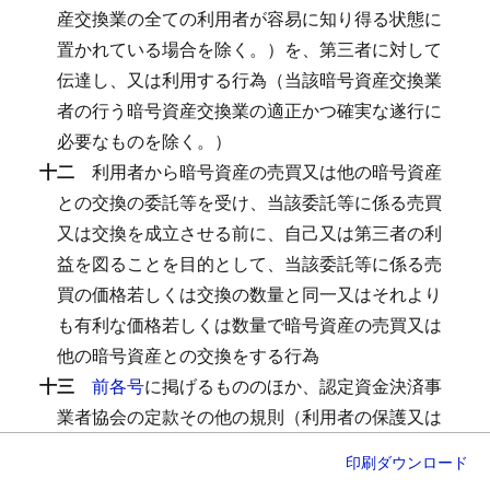
産交換業の全ての利用者が容易に知り得る状態に
置かれている場合を除く。）を、第三者に対して
伝達し、又は利用する行為（当該暗号資産交換業
者の行う暗号資産交換業の適正かつ確実な遂行に
必要なものを除く。）
十二
利用者から暗号資産の売買又は他の暗号資産
との交換の委託等を受け、当該委託等に係る売買
又は交換を成立させる前に、自己又は第三者の利
益を図ることを目的として、当該委託等に係る売
買の価格若しくは交換の数量と同一又はそれより
も有利な価格若しくは数量で暗号資産の売買又は
他の暗号資産との交換をする行為
十三
前各号
に掲げるもののほか、認定資金決済事
業者協会の定款その他の規則（利用者の保護又は
暗号資産交換業の適正かつ確実な遂行に関するも
印刷
ダウンロード
のに限り、認定資金決済事業者協会に加入しない