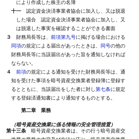
により作成した株主の名簿
十一
認定資金決済事業者協会に加入し、又は脱退
した場合
認定資金決済事業者協会に加入し、又
は脱退した事実を確認することができる書面
３
財務局長等は、
前項第九号
に掲げる場合における
同項
の規定による届出があったときは、
同号
の他の
財務局長等に当該届出があった旨を通知しなければ
ならない。
４
前項
の規定による通知を受けた財務局長等は、通
知を受けた事項を暗号資産交換業者登録簿に登録す
るとともに、当該届出をした者に対し
第七条
に規定
する登録済通知書により通知するものとする。
第二章 業務
（暗号資産交換業に係る情報の安全管理措置）
第十三条
暗号資産交換業者は、その行う暗号資産交