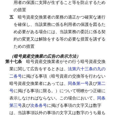
用者の保護に支障が生ずること等を防止するため
の措置
五
暗号資産交換業者の業務の適正かつ確実な遂行
を確保し、当該業務に係る利用者の保護を図るた
め必要がある場合には、当該業務の委託に係る契
約の変更又は解除をする等の必要な措置を講ずる
ための措置
（暗号資産交換業の広告の表示方法）
第十七条
暗号資産交換業者がその行う暗号資産交換
業に関して広告をするときは、
法第六十三条の九の
二各号
に掲げる事項（暗号資産の交換等を行わない
暗号資産交換業者にあっては、
同条第一号
及び
第二
号
に掲げる事項に限る。）について明瞭かつ正確に
表示しなければならない。
この場合において、
同条
第三号
及び
次条各号
に掲げる事項の文字又は数字
は、当該事項以外の事項の文字又は数字のうち最も