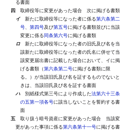
る書面
四
取締役等に変更があった場合
次に掲げる書類
イ
新たに取締役等になった者に係る
第六条第二
号
、
第四号
及び
第五号
に掲げる書類並びに当該
変更に係る
同条第六号
に掲げる書類
ロ
新たに取締役等になった者の旧氏及び名を当
該新たに取締役等になった者の氏名に併せて当
該変更届出書に記載した場合において、イに掲
げる書類（
第六条第二号
に掲げる書類に限
る。）が当該旧氏及び名を証するものでないと
きは、当該旧氏及び名を証する書面
ハ
別紙様式第三号により作成した
法第六十三条
の五第一項各号
に該当しないことを誓約する書
面
五
取り扱う暗号資産に変更があった場合
当該変
更があった事項に係る
第六条第十一号
に掲げる書