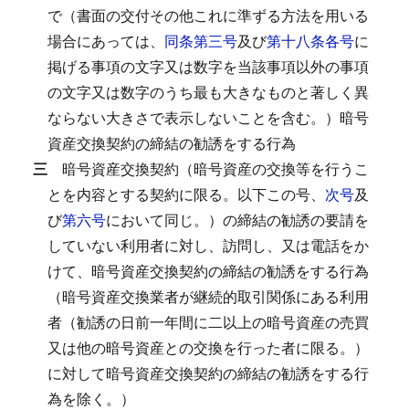
で（書面の交付その他これに準ずる方法を用いる
場合にあっては、
同条第三号
及び
第十八条各号
に
掲げる事項の文字又は数字を当該事項以外の事項
の文字又は数字のうち最も大きなものと著しく異
ならない大きさで表示しないことを含む。）暗号
資産交換契約の締結の勧誘をする行為
三
暗号資産交換契約（暗号資産の交換等を行うこ
とを内容とする契約に限る。以下この号、
次号
及
び
第六号
において同じ。）の締結の勧誘の要請を
していない利用者に対し、訪問し、又は電話をか
けて、暗号資産交換契約の締結の勧誘をする行為
（暗号資産交換業者が継続的取引関係にある利用
者（勧誘の日前一年間に二以上の暗号資産の売買
又は他の暗号資産との交換を行った者に限る。）
に対して暗号資産交換契約の締結の勧誘をする行
為を除く。）