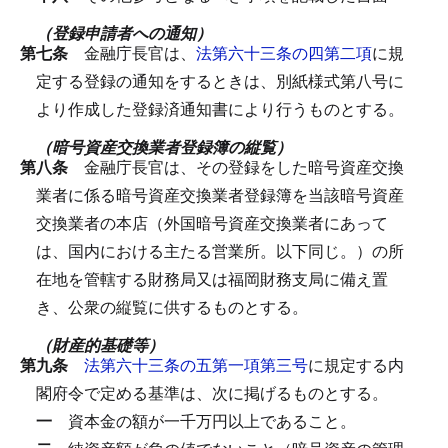
（登録申請者への通知）
第七条
金融庁長官は、
法第六十三条の四第二項
に規
定する登録の通知をするときは、別紙様式第八号に
より作成した登録済通知書により行うものとする。
（暗号資産交換業者登録簿の縦覧）
第八条
金融庁長官は、その登録をした暗号資産交換
業者に係る暗号資産交換業者登録簿を当該暗号資産
交換業者の本店（外国暗号資産交換業者にあって
は、国内における主たる営業所。以下同じ。）の所
在地を管轄する財務局又は福岡財務支局に備え置
き、公衆の縦覧に供するものとする。
（財産的基礎等）
第九条
法第六十三条の五第一項第三号
に規定する内
閣府令で定める基準は、次に掲げるものとする。
一
資本金の額が一千万円以上であること。