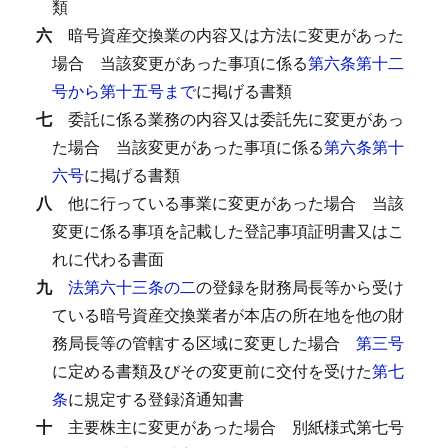
類
六
暗号資産交換業の内容又は方法に変更があった
場合
当該変更があった事項に係る
第六条第十二
号から第十五号まで
に掲げる書類
七
委託に係る業務の内容又は委託先に変更があっ
た場合
当該変更があった事項に係る
第六条第十
六号
に掲げる書類
八
他に行っている事業に変更があった場合
当該
変更に係る事項を記載した登記事項証明書又はこ
れに代わる書面
九
法第六十三条の二
の登録を財務局長等から受け
ている暗号資産交換業者が本店の所在地を他の財
務局長等の管轄する区域に変更した場合
第三号
に定める書類及びその変更前に交付を受けた
第七
条
に規定する登録済通知書
十
主要株主に変更があった場合
別紙様式第七号