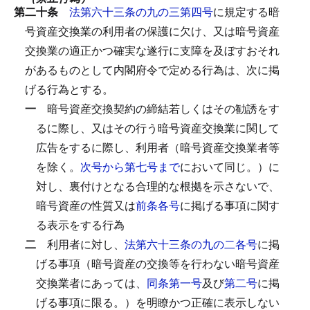
第二十条
法第六十三条の九の三第四号
に規定する暗
号資産交換業の利用者の保護に欠け、又は暗号資産
交換業の適正かつ確実な遂行に支障を及ぼすおそれ
があるものとして内閣府令で定める行為は、次に掲
げる行為とする。
一
暗号資産交換契約の締結若しくはその勧誘をす
るに際し、又はその行う暗号資産交換業に関して
広告をするに際し、利用者（暗号資産交換業者等
を除く。
次号から第七号まで
において同じ。）に
対し、裏付けとなる合理的な根拠を示さないで、
暗号資産の性質又は
前条各号
に掲げる事項に関す
る表示をする行為
二
利用者に対し、
法第六十三条の九の二各号
に掲
げる事項（暗号資産の交換等を行わない暗号資産
交換業者にあっては、
同条第一号
及び
第二号
に掲
げる事項に限る。）を明瞭かつ正確に表示しない