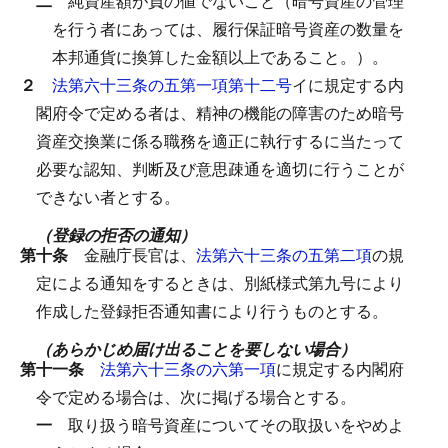
二
純資産額が負の値でないこと（暗号資産の管理
を行う者にあっては、履行保証暗号資産の数量を
本邦通貨に換算した金額以上であること。）。
２
法第六十三条の五第一項第十二号
イに規定する内
閣府令で定める者は、精神の機能の障害のため暗号
資産交換業に係る職務を適正に執行するに当たって
必要な認知、判断及び意思疎通を適切に行うことが
できない者とする。
（登録の拒否の通知）
第十条
金融庁長官は、
法第六十三条の五第二項
の規
定による通知をするときは、別紙様式第九号により
作成した登録拒否通知書により行うものとする。
（あらかじめ届け出ることを要しない場合）
第十一条
法第六十三条の六第一項
に規定する内閣府
令で定める場合は、次に掲げる場合とする。
一
取り扱う暗号資産についてその取扱いをやめよ