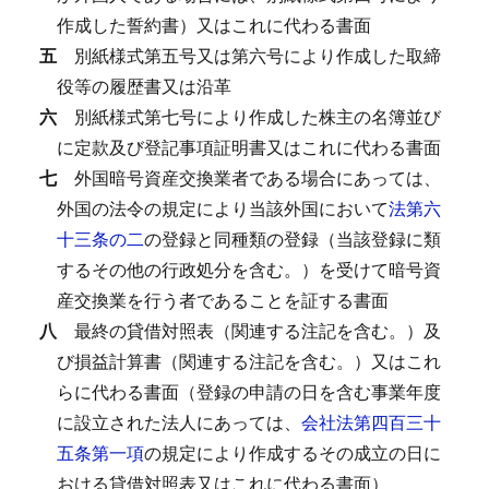
作成した誓約書）又はこれに代わる書面
五
別紙様式第五号又は第六号により作成した取締
役等の履歴書又は沿革
六
別紙様式第七号により作成した株主の名簿並び
に定款及び登記事項証明書又はこれに代わる書面
七
外国暗号資産交換業者である場合にあっては、
外国の法令の規定により当該外国において
法第六
十三条の二
の登録と同種類の登録（当該登録に類
するその他の行政処分を含む。）を受けて暗号資
産交換業を行う者であることを証する書面
八
最終の貸借対照表（関連する注記を含む。）及
び損益計算書（関連する注記を含む。）又はこれ
らに代わる書面（登録の申請の日を含む事業年度
に設立された法人にあっては、
会社法第四百三十
五条第一項
の規定により作成するその成立の日に
おける貸借対照表又はこれに代わる書面）