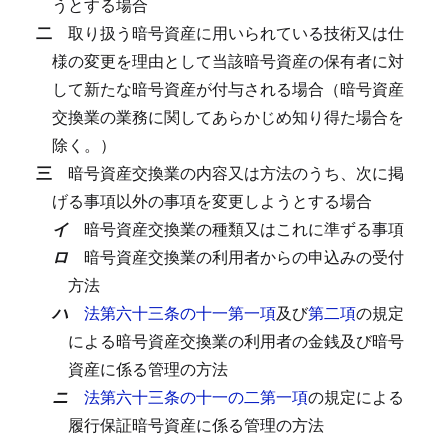
うとする場合
二
取り扱う暗号資産に用いられている技術又は仕
様の変更を理由として当該暗号資産の保有者に対
して新たな暗号資産が付与される場合（暗号資産
交換業の業務に関してあらかじめ知り得た場合を
除く。）
三
暗号資産交換業の内容又は方法のうち、次に掲
げる事項以外の事項を変更しようとする場合
イ
暗号資産交換業の種類又はこれに準ずる事項
ロ
暗号資産交換業の利用者からの申込みの受付
方法
ハ
法第六十三条の十一第一項
及び
第二項
の規定
による暗号資産交換業の利用者の金銭及び暗号
資産に係る管理の方法
ニ
法第六十三条の十一の二第一項
の規定による
履行保証暗号資産に係る管理の方法