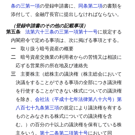
条の三第一項
の登録申請書に、
同条第二項
の書類を
添付して、金融庁長官に提出しなければならない。
（登録申請書のその他の記載事項）
第五条
法第六十三条の三第一項第十一号
に規定する
内閣府令で定める事項は、次に掲げる事項とする。
一
取り扱う暗号資産の概要
二
暗号資産交換業の利用者からの苦情又は相談に
応ずる営業所の所在地及び連絡先
三
主要株主（総株主の議決権（株主総会において
決議をすることができる事項の全部につき議決権
を行使することができない株式についての議決権
を除き、
会社法（平成十七年法律第八十六号）第
八百七十九条第三項
の規定により議決権を有する
ものとみなされる株式についての議決権を含
む。）の百分の十以上の議決権を保有している株
主をいう。
第十二条第二項第十号
において同