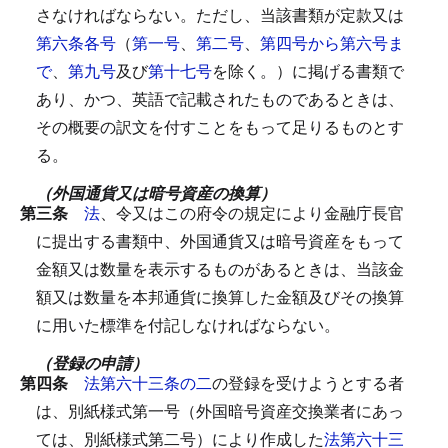
さなければならない。
ただし、当該書類が定款又は
第六条各号
（
第一号
、
第二号
、
第四号から第六号ま
で
、
第九号
及び
第十七号
を除く。）に掲げる書類で
あり、かつ、英語で記載されたものであるときは、
その概要の訳文を付すことをもって足りるものとす
る。
（外国通貨又は暗号資産の換算）
第三条
法
、令又はこの府令の規定により金融庁長官
に提出する書類中、外国通貨又は暗号資産をもって
金額又は数量を表示するものがあるときは、当該金
額又は数量を本邦通貨に換算した金額及びその換算
に用いた標準を付記しなければならない。
（登録の申請）
第四条
法第六十三条の二
の登録を受けようとする者
は、別紙様式第一号（外国暗号資産交換業者にあっ
ては、別紙様式第二号）により作成した
法第六十三