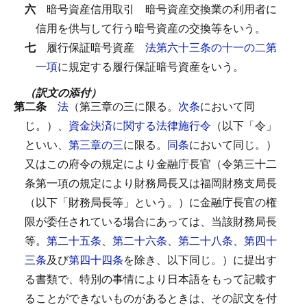
六
暗号資産信用取引
暗号資産交換業の利用者に
信用を供与して行う暗号資産の交換等をいう。
七
履行保証暗号資産
法第六十三条の十一の二第
一項
に規定する履行保証暗号資産をいう。
（訳文の添付）
第二条
法
（第三章の三に限る。
次条
において同
じ。）、
資金決済に関する法律施行令
（以下「令」
といい、
第三章の三
に限る。
同条
において同じ。）
又はこの府令の規定により金融庁長官（令第三十二
条第一項の規定により財務局長又は福岡財務支局長
（以下「財務局長等」という。）に金融庁長官の権
限が委任されている場合にあっては、当該財務局長
等。
第二十五条
、
第二十六条
、
第二十八条
、
第四十
三条
及び
第四十四条
を除き、以下同じ。）に提出す
る書類で、特別の事情により日本語をもって記載す
ることができないものがあるときは、その訳文を付