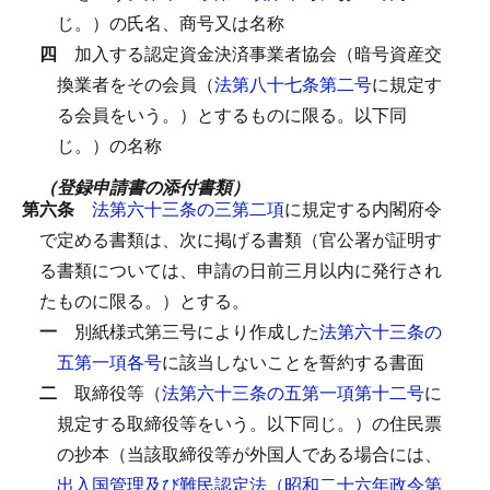
じ。）の氏名、商号又は名称
四
加入する認定資金決済事業者協会（暗号資産交
換業者をその会員（
法第八十七条第二号
に規定す
る会員をいう。）とするものに限る。以下同
じ。）の名称
（登録申請書の添付書類）
第六条
法第六十三条の三第二項
に規定する内閣府令
で定める書類は、次に掲げる書類（官公署が証明す
る書類については、申請の日前三月以内に発行され
たものに限る。）とする。
一
別紙様式第三号により作成した
法第六十三条の
五第一項各号
に該当しないことを誓約する書面
二
取締役等（
法第六十三条の五第一項第十二号
に
規定する取締役等をいう。以下同じ。）の住民票
の抄本（当該取締役等が外国人である場合には、
出入国管理及び難民認定法（昭和二十六年政令第