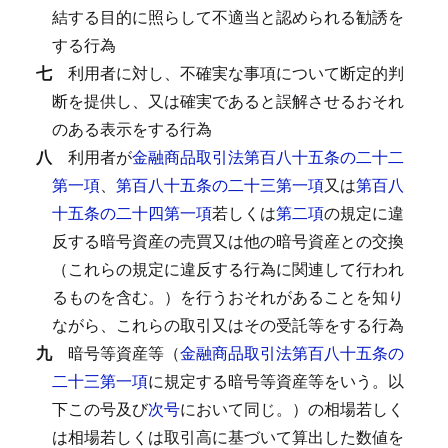
結する目的に照らして不適当と認められる勧誘を
する行為
七
利用者に対し、不確実な事項について断定的判
断を提供し、又は確実であると誤解させるおそれ
のある表示をする行為
八
利用者が
金融商品取引法第百八十五条の二十二
第一項
、
第百八十五条の二十三第一項
又は
第百八
十五条の二十四第一項
若しくは
第二項
の規定に違
反する暗号資産の売買又は他の暗号資産との交換
（これらの規定に違反する行為に関連して行われ
るものを含む。）を行うおそれがあることを知り
ながら、これらの取引又はその受託等をする行為
九
暗号等資産等（
金融商品取引法第百八十五条の
二十三第一項
に規定する暗号等資産等をいう。以
下この号及び
次号
において同じ。）の相場若しく
は相場若しくは取引高に基づいて算出した数値を