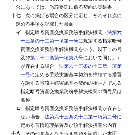
合にあっては、当該委託に係る契約の契約書
十七
次に掲げる場合の区分に応じ、それぞれ次に
定める事項を記載した書面
イ
指定暗号資産交換業務紛争解決機関（
法第六
十三条の十二第一項第一号
に規定する指定暗号
資産交換業務紛争解決機関をいう。以下この号
及び
第二十二条第一項第八号
において同じ。）
が存在する場合
法第六十三条の十二第一項第
一号
に定める手続実施基本契約を締結する措置
を講ずる当該手続実施基本契約の相手方である
指定暗号資産交換業務紛争解決機関の商号又は
名称
ロ
指定暗号資産交換業務紛争解決機関が存在し
ない場合
法第六十三条の十二第一項第二号
に
定める苦情処理措置及び紛争解決措置の内容
十八
その他参考となるべき事項を記載した書面