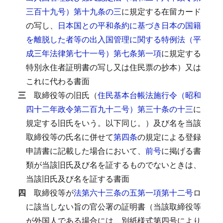
三百十九号）第十九条の三
に規定する在留カード
の写し、
日本国との平和条約に基づき日本の国籍
を離脱した者等の出入国管理に関する特例法（平
成三年法律第七十一号）第七条第一項
に規定する
特別永住者証明書の写し又は住民票の抄本）又は
これに代わる書面
三
取締役等の旧氏（
住民基本台帳法施行令（昭和
四十二年政令第二百九十二号）第三十条の十三
に
規定する旧氏をいう。以下同じ。）及び名を当該
取締役等の氏名に併せて
第四条
の規定による登録
申請書に記載した場合において、
前号
に掲げる書
類が当該旧氏及び名を証するものでないときは、
当該旧氏及び名を証する書面
四
取締役等が
法第六十三条の五第一項第十二号
ロ
に該当しない旨の官公署の証明書（当該取締役等
が外国人である場合には、別紙様式第四号により