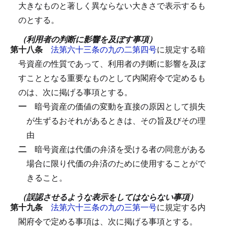
大きなものと著しく異ならない大きさで表示するも
のとする。
（利用者の判断に影響を及ぼす事項）
第十八条
法第六十三条の九の二第四号
に規定する暗
号資産の性質であって、利用者の判断に影響を及ぼ
すこととなる重要なものとして内閣府令で定めるも
のは、次に掲げる事項とする。
一
暗号資産の価値の変動を直接の原因として損失
が生ずるおそれがあるときは、その旨及びその理
由
二
暗号資産は代価の弁済を受ける者の同意がある
場合に限り代価の弁済のために使用することがで
きること。
（誤認させるような表示をしてはならない事項）
第十九条
法第六十三条の九の三第一号
に規定する内
閣府令で定める事項は、次に掲げる事項とする。