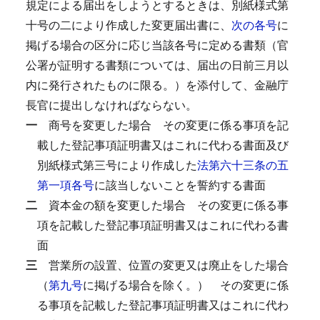
規定による届出をしようとするときは、別紙様式第
十号の二により作成した変更届出書に、
次の各号
に
掲げる場合の区分に応じ当該各号に定める書類（官
公署が証明する書類については、届出の日前三月以
内に発行されたものに限る。）を添付して、金融庁
長官に提出しなければならない。
一
商号を変更した場合
その変更に係る事項を記
載した登記事項証明書又はこれに代わる書面及び
別紙様式第三号により作成した
法第六十三条の五
第一項各号
に該当しないことを誓約する書面
二
資本金の額を変更した場合
その変更に係る事
項を記載した登記事項証明書又はこれに代わる書
面
三
営業所の設置、位置の変更又は廃止をした場合
（
第九号
に掲げる場合を除く。）
その変更に係
る事項を記載した登記事項証明書又はこれに代わ