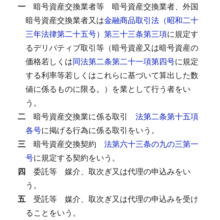
一
暗号資産交換業者等
暗号資産交換業者、外国
暗号資産交換業者又は
金融商品取引法（昭和二十
三年法律第二十五号）第三十三条第三項
に規定す
るデリバティブ取引等（暗号資産又は暗号資産の
価格若しくは
同法第二条第二十一項第四号
に規定
する利率等若しくはこれらに基づいて算出した数
値に係るものに限る。）を業として行う者をい
う。
二
暗号資産交換業に係る取引
法第二条第十五項
各号
に掲げる行為に係る取引をいう。
三
暗号資産交換契約
法第六十三条の九の三第一
号
に規定する契約をいう。
四
委託等
媒介、取次ぎ又は代理の申込みをい
う。
五
受託等
媒介、取次ぎ又は代理の申込みを受け
ることをいう。