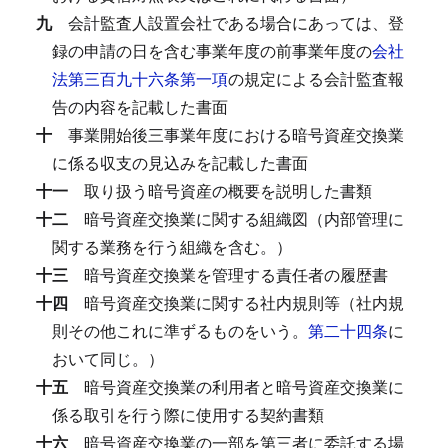
九
会計監査人設置会社である場合にあっては、登
録の申請の日を含む事業年度の前事業年度の
会社
法第三百九十六条第一項
の規定による会計監査報
告の内容を記載した書面
十
事業開始後三事業年度における暗号資産交換業
に係る収支の見込みを記載した書面
十一
取り扱う暗号資産の概要を説明した書類
十二
暗号資産交換業に関する組織図（内部管理に
関する業務を行う組織を含む。）
十三
暗号資産交換業を管理する責任者の履歴書
十四
暗号資産交換業に関する社内規則等（社内規
則その他これに準ずるものをいう。
第二十四条
に
おいて同じ。）
十五
暗号資産交換業の利用者と暗号資産交換業に
係る取引を行う際に使用する契約書類
十六
暗号資産交換業の一部を第三者に委託する場