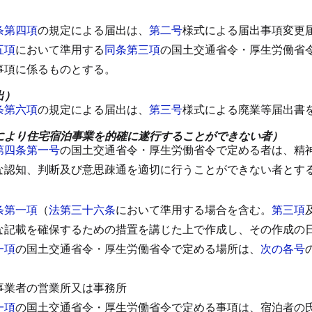
）
条第四項
の規定による届出は、
第二号
様式による届出事項変更
五項
において準用する
同条第三項
の国土交通省令・厚生労働省
事項に係るものとする。
出）
条第六項
の規定による届出は、
第三号
様式による廃業等届出書
により住宅宿泊事業を的確に遂行することができない者）
第四条第一号
の国土交通省令・厚生労働省令で定める者は、精
な認知、判断及び意思疎通を適切に行うことができない者とす
）
条第一項
（
法第三十六条
において準用する場合を含む。
第三項
な記載を確保するための措置を講じた上で作成し、その作成の
一項
の国土交通省令・厚生労働省令で定める場所は、
次の各号
事業者の営業所又は事務所
一項
の国土交通省令・厚生労働省令で定める事項は、宿泊者の