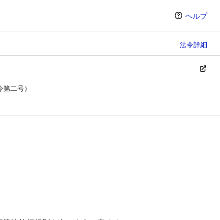
ヘルプ
法令詳細
令第二号）
ン（選択すると条文の表示方法が変わります）