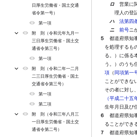
ロ
営業に
日厚生労働省・国土交通
理人の登
省令第一号）
ハ
法第四
第一項
ニ
前号
ニ
附 則（令和元年九月一
５
都道府県知
三日厚生労働省・国土交
を処理するも
通省令第三号）
る。）に係る
第一項
う。）のうち
附 則（令和二年一二月
項
（
同項第一
二三日厚生労働省・国土
ことができな
交通省令第三号）
その者に対し
第一項
（平成二十五
第二項
生年月日及び
附 則（令和三年八月三
６
都道府県知
一日厚生労働省・国土交
ることができ
通省令第二号）
７
都道府県知