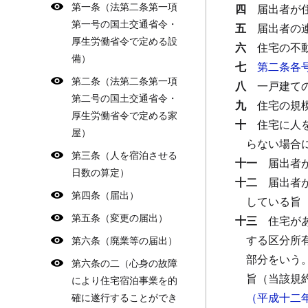
第一条（法第二条第一項
四
届出者が
第一号の国土交通省令・
五
届出者の
厚生労働省令で定める設
六
住宅の不
備）
七
第二条各
第二条（法第二条第一項
八
一戸建て
第二号の国土交通省令・
九
住宅の規
厚生労働省令で定める家
十
住宅に人
屋）
らない場合
第三条（人を宿泊させる
十一
届出者
日数の算定）
十二
届出者
第四条（届出）
している旨
第五条（変更の届出）
十三
住宅が
する区分所
第六条（廃業等の届出）
部分をいう
第六条の二（心身の故障
旨（当該規
により住宅宿泊事業を的
（平成十二
確に遂行することができ