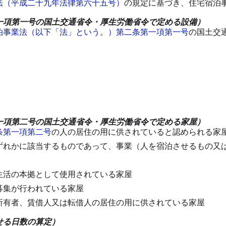
法（平成二十九年法律第六十五号）
の規定に基づき、住宅宿泊
一項第一号の国土交通省令・厚生労働省令で定める設備）
泊事業法（以下「法」という。）第二条第一項第一号
の国土交
一項第二号の国土交通省令・厚生労働省令で定める家屋）
条第一項第二号
の人の居住の用に供されていると認められる家
ずれかに該当するものであって、事業（人を宿泊させるもの又
生活の本拠として使用されている家屋
募集が行われている家屋
所有者、賃借人又は転借人の居住の用に供されている家屋
せる日数の算定）