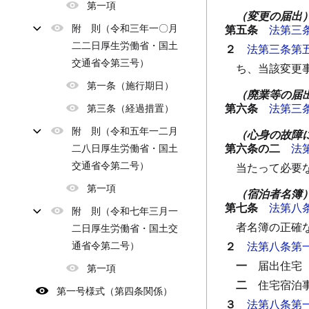
第一項
（変更の届出
附 則（令和三年一〇月
第五条
法第三
二二日厚生労働省・国土
２
法第三条第
交通省令第三号）
ち、当該変更
第一条（施行期日）
（廃業等の届
第六条
法第三
第三条（経過措置）
附 則（令和五年一二月
（心身の故障
第六条の二
法
二八日厚生労働省・国土
交通省令第二号）
当たって必要
第一項
（宿泊者名簿
第七条
法第八
附 則（令和七年三月一
者名簿の正確
二日厚生労働省・国土交
通省令第二号）
２
法第八条第
一
届出住宅
第一項
二
住宅宿泊
第一号様式（第四条関係）
３
法第八条第