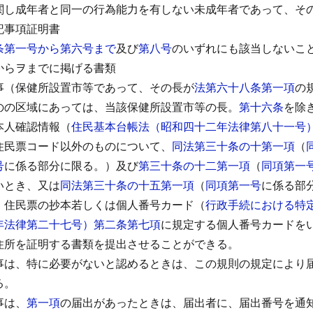
関し成年者と同一の行為能力を有しない未成年者であって、そ
記事項証明書
条第一号から第六号まで
及び
第八号
のいずれにも該当しないこ
からヲまでに掲げる書類
事（保健所設置市等であって、その長が
法第六十八条第一項
の
のの区域にあっては、当該保健所設置市等の長。
第十六条
を除
本人確認情報（
住民基本台帳法（昭和四十二年法律第八十一号
住民票コード以外のものについて、
同法第三十条の十第一項
（
号
に係る部分に限る。）及び
第三十条の十二第一項
（
同項第一
いとき、又は
同法第三十条の十五第一項
（
同項第一号
に係る部
、住民票の抄本若しくは個人番号カード（
行政手続における特
年法律第二十七号）第二条第七項
に規定する個人番号カードを
住所を証明する書類を提出させることができる。
事は、特に必要がないと認めるときは、この規則の規定により
る。
事は、
第一項
の届出があったときは、届出者に、届出番号を通