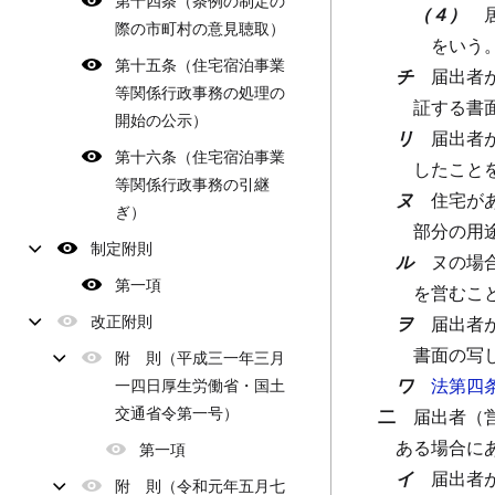
第十四条（条例の制定の
（４）
際の市町村の意見聴取）
をいう
第十五条（住宅宿泊事業
チ
届出者
等関係行政事務の処理の
証する書
開始の公示）
リ
届出者
第十六条（住宅宿泊事業
したこと
等関係行政事務の引継
ヌ
住宅が
ぎ）
部分の用
制定附則
ル
ヌの場
第一項
を営むこ
改正附則
ヲ
届出者
書面の写
附 則（平成三一年三月
ワ
法第四
一四日厚生労働省・国土
交通省令第一号）
二
届出者（
ある場合に
第一項
イ
届出者
附 則（令和元年五月七