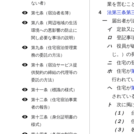
ない者）
業を営むこ
４
法第三条第
第七条（宿泊者名簿）
一
届出者が
第八条（周辺地域の生活
イ
定款又
環境への悪影響の防止に
ロ
登記事
関し必要な事項の説明）
ハ
役員が
第九条（住宅宿泊管理業
じ。）の
務の委託の方法）
ニ
住宅の
第十条（宿泊サービス提
ホ
住宅が
供契約の締結の代理等の
行われて
委託の方法）
ヘ
住宅が
第十一条（標識の様式）
されてい
第十二条（住宅宿泊事業
ト
次に掲
者の報告）
（１）
第十三条（身分証明書の
（２）
様式）
（３）