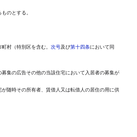
るものとする。
市町村（特別区を含む。
次号
及び
第十四条
において同
の募集の広告その他の当該住宅において入居者の募集が
宅が随時その所有者、賃借人又は転借人の居住の用に供