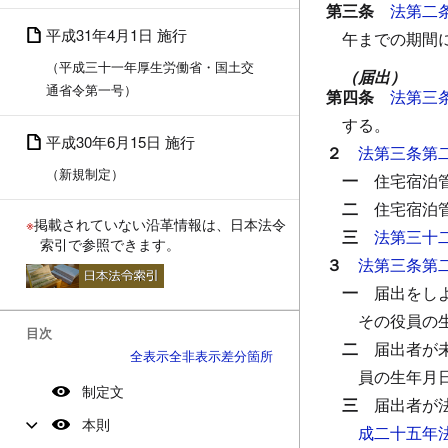
第三条
法第二
平成31年4月1日 施行
午までの期間
（平成三十一年厚生労働省・国土交
（届出）
通省令第一号）
第四条
法第三
する。
平成30年6月15日 施行
２
法第三条第
（新規制定）
一
住宅宿泊
二
住宅宿泊
※
掲載されていない沿革情報は、日本法令
三
法第三十
索引で参照できます。
３
法第三条第
一
届出をし
その役員の
目次
二
届出者が
全表示
全非表示
差分箇所
員の生年月
制定文
三
届出者が
本則
成二十五年