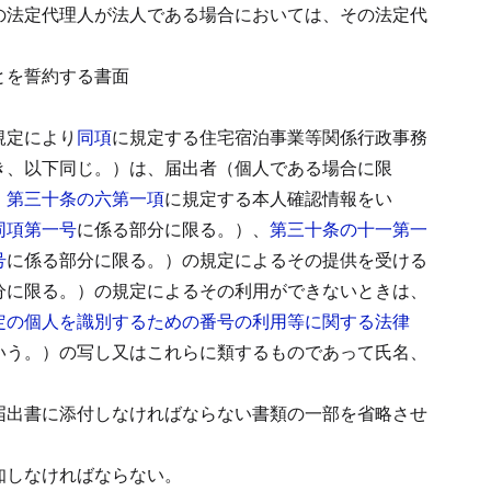
の法定代理人が法人である場合においては、その法定代
とを誓約する書面
規定により
同項
に規定する住宅宿泊事業等関係行政事務
き、以下同じ。）は、届出者（個人である場合に限
）第三十条の六第一項
に規定する本人確認情報をい
同項第一号
に係る部分に限る。）、
第三十条の十一第一
号
に係る部分に限る。）の規定によるその提供を受ける
分に限る。）の規定によるその利用ができないときは、
定の個人を識別するための番号の利用等に関する法律
いう。）の写し又はこれらに類するものであって氏名、
届出書に添付しなければならない書類の一部を省略させ
知しなければならない。