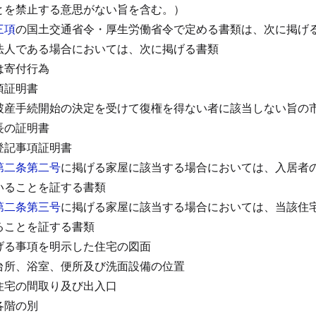
とを禁止する意思がない旨を含む。）
三項
の国土交通省令・厚生労働省令で定める書類は、次に掲げ
法人である場合においては、次に掲げる書類
は寄付行為
項証明書
破産手続開始の決定を受けて復権を得ない者に該当しない旨の
長の証明書
登記事項証明書
第二条第二号
に掲げる家屋に該当する場合においては、入居者
いることを証する書類
第二条第三号
に掲げる家屋に該当する場合においては、当該住
ることを証する書類
げる事項を明示した住宅の図面
台所、浴室、便所及び洗面設備の位置
住宅の間取り及び出入口
各階の別