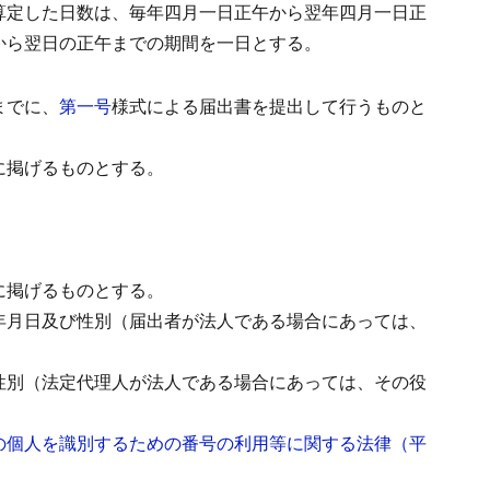
算定した日数は、毎年四月一日正午から翌年四月一日正
から翌日の正午までの期間を一日とする。
までに、
第一号
様式による届出書を提出して行うものと
に掲げるものとする。
に掲げるものとする。
年月日及び性別（届出者が法人である場合にあっては、
性別（法定代理人が法人である場合にあっては、その役
の個人を識別するための番号の利用等に関する法律（平
）