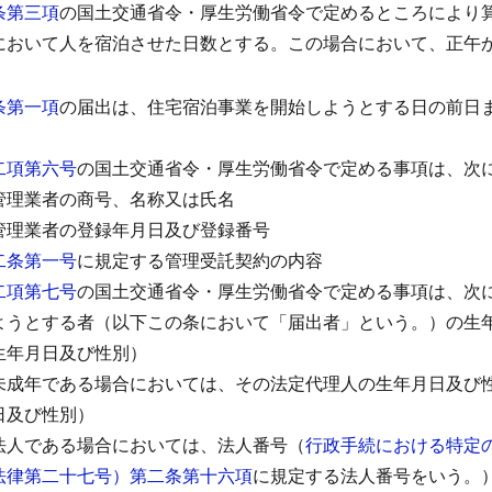
条第三項
の国土交通省令・厚生労働省令で定めるところにより
において人を宿泊させた日数とする。
この場合において、正午
条第一項
の届出は、住宅宿泊事業を開始しようとする日の前日
二項第六号
の国土交通省令・厚生労働省令で定める事項は、次
管理業者の商号、名称又は氏名
管理業者の登録年月日及び登録番号
二条第一号
に規定する管理受託契約の内容
二項第七号
の国土交通省令・厚生労働省令で定める事項は、次
ようとする者（以下この条において「届出者」という。）の生
生年月日及び性別）
未成年である場合においては、その法定代理人の生年月日及び
日及び性別）
法人である場合においては、法人番号（
行政手続における特定
法律第二十七号）第二条第十六項
に規定する法人番号をいう。