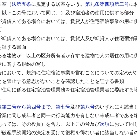
居室（
法第五条
に規定する居室をいう。
第九条第四項第二号
に
。以下この号において同じ。）及び宿泊者の使用に供する部分
が賃借人である場合においては、賃貸人が住宅宿泊事業の用に
面
が転借人である場合においては、賃貸人及び転貸人が住宅宿泊
を証する書面
ある建物が二以上の区分所有者が存する建物で人の居住の用に
途に関する規約の写し
合において、規約に住宅宿泊事業を営むことについての定めが
とを禁止する意思がないことを確認したことを証する書類
が住宅に係る住宅宿泊管理業務を住宅宿泊管理業者に委託する
し
条第二号から第四号まで
、
第七号
及び
第八号
のいずれにも該当
営業に関し成年者と同一の行為能力を有しない未成年者である
あっては、その役員）を含む。以下この号及び
次項
において同
が破産手続開始の決定を受けて復権を得ない者に該当しない旨