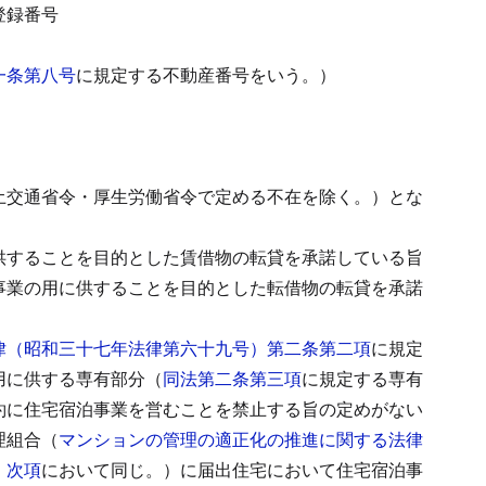
登録番号
一条第八号
に規定する不動産番号をいう。）
土交通省令・厚生労働省令で定める不在を除く。）とな
供することを目的とした賃借物の転貸を承諾している旨
事業の用に供することを目的とした転借物の転貸を承諾
律（昭和三十七年法律第六十九号）第二条第二項
に規定
用に供する専有部分（
同法第二条第三項
に規定する専有
約に住宅宿泊事業を営むことを禁止する旨の定めがない
理組合（
マンションの管理の適正化の推進に関する法律
。
次項
において同じ。）に届出住宅において住宅宿泊事