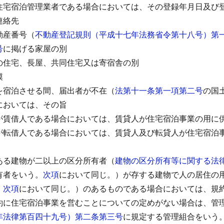
住宅宿泊管理業者である場合においては、その登録年月日及び
連絡先
動産番号（
不動産登記規則（平成十七年法務省令第十八号）第
号
に掲げる家屋の別
の住宅、長屋、共同住宅又は寄宿舎の別
模
を宿泊させる間、届出者が不在（
法第十一条第一項第二号
の国
においては、その旨
が賃借人である場合においては、賃貸人が住宅宿泊事業の用に
が転借人である場合においては、賃貸人及び転貸人が住宅宿泊
ある建物が二以上の区分所有者（
建物の区分所有等に関する法
有者をいう。
次項
において同じ。）が存する建物で人の居住の
。
次項
において同じ。）のあるものである場合においては、規
約に住宅宿泊事業を営むことについての定めがない場合は、管
年法律第百四十九号）第二条第三号
に規定する管理組合をいう