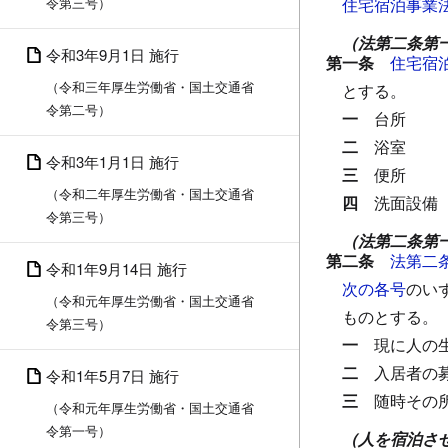
令第三号）
住宅宿泊事業
（法第二条第
令和3年9月1日 施行
第一条
住宅宿
（令和三年厚生労働省・国土交通省
とする。
令第二号）
一
台所
二
浴室
令和3年1月1日 施行
三
便所
（令和二年厚生労働省・国土交通省
四
洗面設備
令第三号）
（法第二条第
第二条
法第二
令和1年9月14日 施行
次の各号
のい
（令和元年厚生労働省・国土交通省
ものとする。
令第三号）
一
現に人の
二
入居者の
令和1年5月7日 施行
三
随時その
（令和元年厚生労働省・国土交通省
令第一号）
（人を宿泊さ