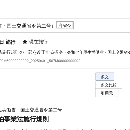
省・国土交通省令第二号）
現在施行
1日 施行
法施行規則の一部を改正する省令
（令和七年厚生労働省・国土交通省
:429M60000900002_20250401_507M60000900002
条文表示オプショ
条文
条文比較
引用元
生労働省・国土交通省令第二号
泊事業法施行規則