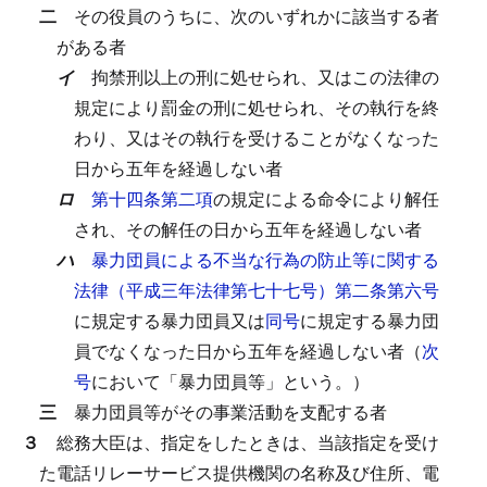
二
その役員のうちに、次のいずれかに該当する者
がある者
イ
拘禁刑以上の刑に処せられ、又はこの法律の
規定により罰金の刑に処せられ、その執行を終
わり、又はその執行を受けることがなくなった
日から五年を経過しない者
ロ
第十四条第二項
の規定による命令により解任
され、その解任の日から五年を経過しない者
ハ
暴力団員による不当な行為の防止等に関する
法律（平成三年法律第七十七号）第二条第六号
に規定する暴力団員又は
同号
に規定する暴力団
員でなくなった日から五年を経過しない者（
次
号
において「暴力団員等」という。）
三
暴力団員等がその事業活動を支配する者
３
総務大臣は、指定をしたときは、当該指定を受け
た電話リレーサービス提供機関の名称及び住所、電