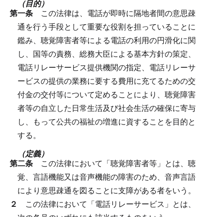
（目的）
第一条
この法律は、電話が即時に隔地者間の意思疎
通を行う手段として重要な役割を担っていることに
鑑み、聴覚障害者等による電話の利用の円滑化に関
し、国等の責務、総務大臣による基本方針の策定、
電話リレーサービス提供機関の指定、電話リレーサ
ービスの提供の業務に要する費用に充てるための交
付金の交付等について定めることにより、聴覚障害
者等の自立した日常生活及び社会生活の確保に寄与
し、もって公共の福祉の増進に資することを目的と
する。
（定義）
第二条
この法律において「聴覚障害者等」とは、聴
覚、言語機能又は音声機能の障害のため、音声言語
により意思疎通を図ることに支障がある者をいう。
２
この法律において「電話リレーサービス」とは、