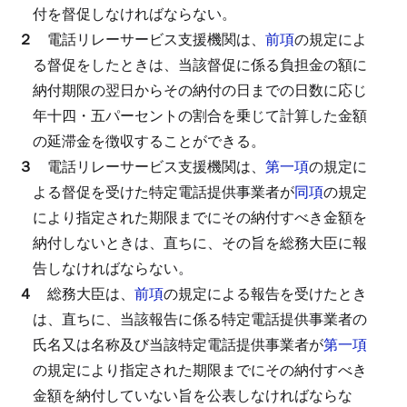
付を督促しなければならない。
２
電話リレーサービス支援機関は、
前項
の規定によ
る督促をしたときは、当該督促に係る負担金の額に
納付期限の翌日からその納付の日までの日数に応じ
年十四・五パーセントの割合を乗じて計算した金額
の延滞金を徴収することができる。
３
電話リレーサービス支援機関は、
第一項
の規定に
よる督促を受けた特定電話提供事業者が
同項
の規定
により指定された期限までにその納付すべき金額を
納付しないときは、直ちに、その旨を総務大臣に報
告しなければならない。
４
総務大臣は、
前項
の規定による報告を受けたとき
は、直ちに、当該報告に係る特定電話提供事業者の
氏名又は名称及び当該特定電話提供事業者が
第一項
の規定により指定された期限までにその納付すべき
金額を納付していない旨を公表しなければならな