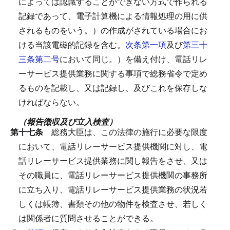
によっては認識することができない方式で作られる
記録であって、電子計算機による情報処理の用に供
されるものをいう。）の作成がされている場合にお
ける当該電磁的記録を含む。
次条第一項
及び
第三十
三条第二号
において同じ。）を備え付け、電話リレ
ーサービス提供業務に関する事項で総務省令で定め
るものを記載し、又は記録し、及びこれを保存しな
ければならない。
（報告徴収及び立入検査）
第十七条
総務大臣は、この法律の施行に必要な限度
において、電話リレーサービス提供機関に対し、電
話リレーサービス提供業務に関し報告をさせ、又は
その職員に、電話リレーサービス提供機関の事務所
に立ち入り、電話リレーサービス提供業務の状況若
しくは帳簿、書類その他の物件を検査させ、若しく
は関係者に質問させることができる。