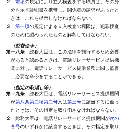
２
前項
の規定により立入検査をする職員は、その身
分を示す証明書を携帯し、関係者の請求があったと
きは、これを提示しなければならない。
３
第一項
の規定による立入検査の権限は、犯罪捜査
のために認められたものと解釈してはならない。
（監督命令）
第十八条
総務大臣は、この法律を施行するため必要
があると認めるときは、電話リレーサービス提供機
関に対し、電話リレーサービス提供業務に関し監督
上必要な命令をすることができる。
（指定の取消し等）
第十九条
総務大臣は、電話リレーサービス提供機関
が
第八条第二項第二号
又は
第三号
に該当するに至っ
たときは、その指定を取り消さなければならない。
２
総務大臣は、電話リレーサービス提供機関が
次の
各号
のいずれかに該当するときは、その指定を取り