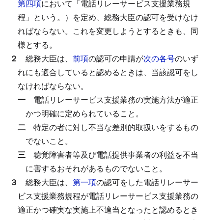
第四項
において「電話リレーサービス支援業務規
程」という。）を定め、総務大臣の認可を受けなけ
ればならない。
これを変更しようとするときも、同
様とする。
２
総務大臣は、
前項
の認可の申請が
次の各号
のいず
れにも適合していると認めるときは、当該認可をし
なければならない。
一
電話リレーサービス支援業務の実施方法が適正
かつ明確に定められていること。
二
特定の者に対し不当な差別的取扱いをするもの
でないこと。
三
聴覚障害者等及び電話提供事業者の利益を不当
に害するおそれがあるものでないこと。
３
総務大臣は、
第一項
の認可をした電話リレーサー
ビス支援業務規程が電話リレーサービス支援業務の
適正かつ確実な実施上不適当となったと認めるとき