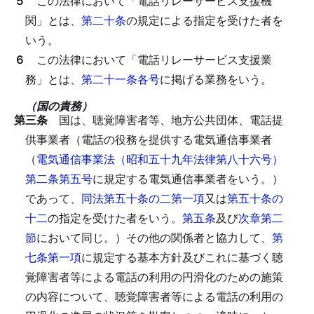
５
この法律において「電話リレーサービス支援機
関」とは、
第二十条
の規定による指定を受けた者を
いう。
６
この法律において「電話リレーサービス支援業
務」とは、
第二十一条各号
に掲げる業務をいう。
（国の責務）
第三条
国は、聴覚障害者等、地方公共団体、電話提
供事業者（電話の役務を提供する電気通信事業者
（
電気通信事業法（昭和五十九年法律第八十六号）
第二条第五号
に規定する電気通信事業者をいう。）
であって、
同法第五十条の二第一項
又は
第五十条の
十二
の指定を受けた者をいう。
第五条
及び
次章第二
節
において同じ。）その他の関係者と協力して、
第
七条第一項
に規定する基本方針及びこれに基づく聴
覚障害者等による電話の利用の円滑化のための施策
の内容について、聴覚障害者等による電話の利用の