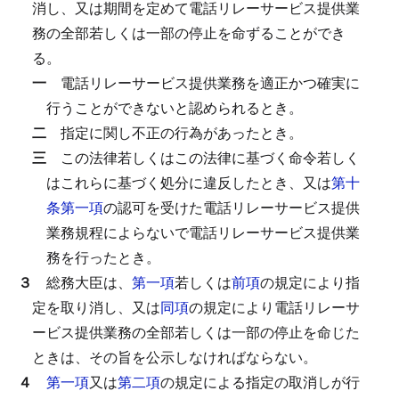
消し、又は期間を定めて電話リレーサービス提供業
務の全部若しくは一部の停止を命ずることができ
る。
一
電話リレーサービス提供業務を適正かつ確実に
行うことができないと認められるとき。
二
指定に関し不正の行為があったとき。
三
この法律若しくはこの法律に基づく命令若しく
はこれらに基づく処分に違反したとき、又は
第十
条第一項
の認可を受けた電話リレーサービス提供
業務規程によらないで電話リレーサービス提供業
務を行ったとき。
３
総務大臣は、
第一項
若しくは
前項
の規定により指
定を取り消し、又は
同項
の規定により電話リレーサ
ービス提供業務の全部若しくは一部の停止を命じた
ときは、その旨を公示しなければならない。
４
第一項
又は
第二項
の規定による指定の取消しが行