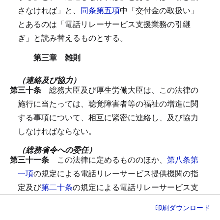
さなければ」と、
同条第五項
中「交付金の取扱い」
とあるのは「電話リレーサービス支援業務の引継
ぎ」と読み替えるものとする。
第三章 雑則
（連絡及び協力）
第三十条
総務大臣及び厚生労働大臣は、この法律の
施行に当たっては、聴覚障害者等の福祉の増進に関
する事項について、相互に緊密に連絡し、及び協力
しなければならない。
（総務省令への委任）
第三十一条
この法律に定めるもののほか、
第八条第
一項
の規定による電話リレーサービス提供機関の指
定及び
第二十条
の規定による電話リレーサービス支
援機関の指定に関する申請の手続その他この法律の
印刷
ダウンロード
施行に関し必要な事項は、総務省令で定める。