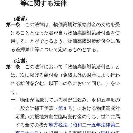
等に関する法律
（趣旨）
第一条
この法律は、物価高騰対策給付金の支給を受
けることとなった者が自ら物価高騰対策給付金を使
用することができるよう、物価高騰対策給付金に係
る差押禁止等について定めるものとする。
（定義）
第二条
この法律において「物価高騰対策給付金」と
は、次に掲げる給付金（金銭以外の財産により行わ
れる給付を含む。以下この条において同じ。）をい
う。
一
物価が高騰している状況に鑑み、令和五年度の
一般会計補正予算（
第１号
）における物価高騰対
応重点支援地方創生臨時交付金のうち、世帯に属
する全ての者が
地方税法（昭和二十五年法律第二
百二十六号）
の規定による市町村民税（
同法
の規