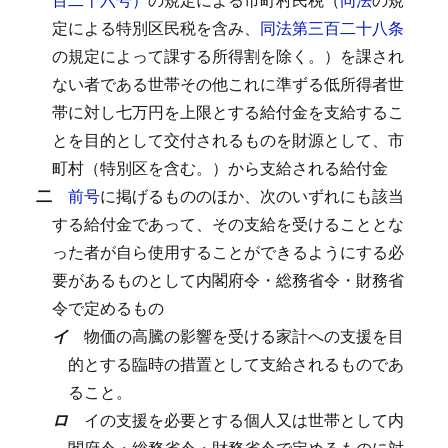
定による特別区民税を含み、
同法第三百二十八条
の規定によって課する所得割を除く。）を課され
ない者である世帯その他これに準ずる低所得者世
帯に対し七万円を上限とする給付金を支給するこ
とを目的として交付されるものを財源として、市
町村（特別区を含む。）から支給される給付金
二
前号
に掲げるもののほか、次のいずれにも該当
する給付金であって、その支給を受けることとな
った者が自ら使用することができるようにする必
要があるものとして内閣府令・総務省令・財務省
令で定めるもの
イ
物価の高騰の影響を受ける家計への支援を目
的とする臨時の措置として支給されるものであ
ること。
ロ
イの支援を必要とする個人又は世帯として内
閣府令・総務省令・財務省令で定めるものに対